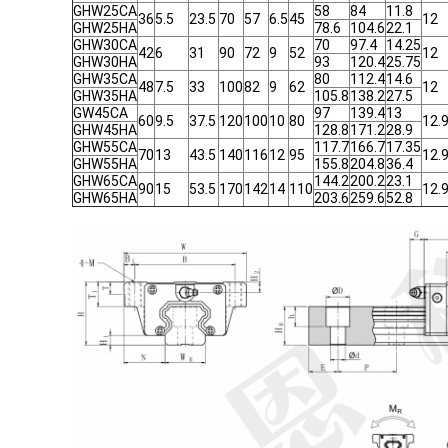
GHW25CA
58
84
11.8
36
5.5
23.5
70
57
6.5
45
12
GHW25HA
78.6
104.6
22.1
GHW30CA
70
97.4
14.25
42
6
31
90
72
9
52
12
GHW30HA
93
120.4
25.75
GHW35CA
80
112.4
14.6
48
7.5
33
100
82
9
62
12
GHW35HA
105.8
138.2
27.5
GW45CA
97
139.4
13
60
9.5
37.5
120
100
10
80
12.
GHW45HA
128.8
171.2
28.9
GHW55CA
117.7
166.7
17.35
70
13
43.5
140
116
12
95
12.
GHW55HA
155.8
204.8
36.4
GHW65CA
144.2
200.2
23.1
90
15
53.5
170
142
14
110
12.
GHW65HA
203.6
259.6
52.8