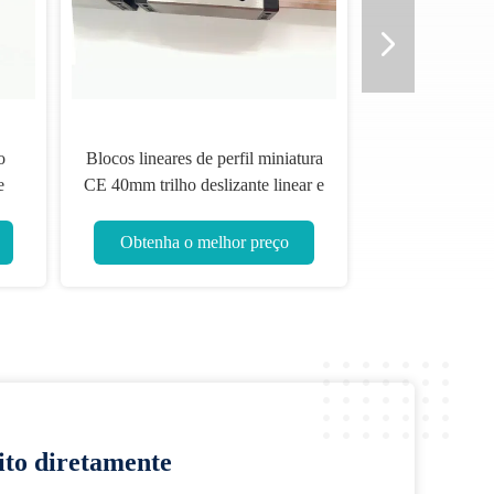
o
Blocos lineares de perfil miniatura
e
CE 40mm trilho deslizante linear e
carruagem
Obtenha o melhor preço
ito diretamente