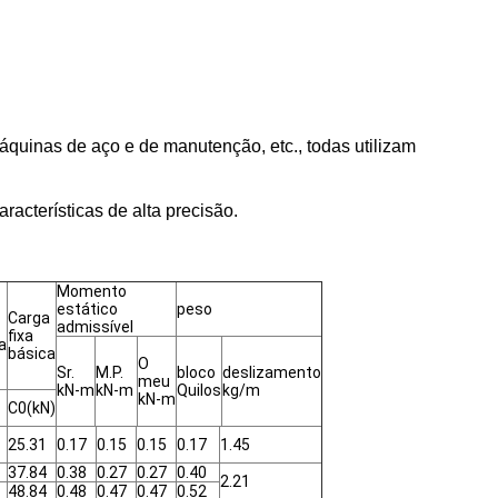
máquinas de aço e de manutenção, etc., todas utilizam
aracterísticas de alta precisão.
Momento
estático
peso
Carga
admissível
fixa
a
básica
O
Sr.
M.P.
bloco
deslizamento
meu
kN-m
kN-m
Quilos
kg/m
kN-m
C0(kN)
25.31
0.17
0.15
0.15
0.17
1.45
37.84
0.38
0.27
0.27
0.40
2.21
48.84
0.48
0.47
0.47
0.52