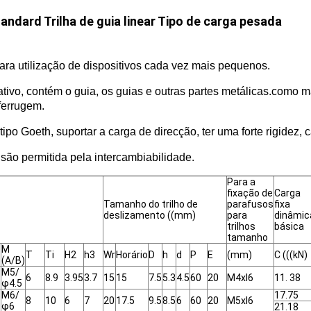
andard Trilha de guia linear Tipo de carga pesada
ra utilização de dispositivos cada vez mais pequenos.
tativo, contém o guia, os guias e outras partes metálicas.como 
 ferrugem.
ipo Goeth, suportar a carga de direcção, ter uma forte rigidez, c
são permitida pela intercambiabilidade.
Para a
fixação de
Carga
Tamanho do trilho de
parafusos
fixa
deslizamento ((mm)
para
dinâmic
trilhos
básica
tamanho
M
T
Ti
H2
h3
Wr
Horário
D
h
d
P
E
(mm)
C (((kN)
(A/B)
M5/
6
8.9
3.95
3.7
15
15
7.5
5.3
4.5
60
20
M4xl6
11. 38
φ4.5
M6/
17.75
8
10
6
7
20
17.5
9.5
8.5
6
60
20
M5xl6
φ6
21.18