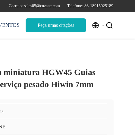
Correio: sales05@cnzane.com
Telefone: 86-18915025189


VENTOS
Peça umas citações
em miniatura HGW45 Guias
 serviço pesado Hiwin 7mm
na
NE