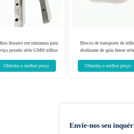
lhos lineares em miniatura para
Blocos de transporte de trilh
rviço pesado série GMH trilhos
deslizante de guia linear séri
deslizantes lineares 20 mm
GMW para máquina de
distribuição
Obtenha o melhor preço
Obtenha o melhor preço
Envie-nos seu inquér