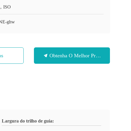
，ISO
NE-ghw
os
Obtenha O Melhor Preço
Largura do trilho de guia: