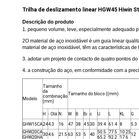
Trilha de deslizamento linear HGW45 Hiwin St
Descrição do produto
1. pequeno volume, leve, especialmente adequado pa
2O material de aço inoxidável é um guia linear quali
material de aço inoxidável, têm as características de
3. adotar um projeto de contacto de quatro pontos do t
4. a construção do aço, em conformidade com a preci
Tamanho
da
Tamanho do bloco ((mm)
combinação
Modelo
(mm)
H
- Olá.
N
W
B
Bi
c
U
L
KL
G
GHW15CA
24
4.3
16
47
38
4.5
30
39.4
61.4
8
5.3
GHW20CA
50.5
77.5
10.25
30
4.6
21.5
63
53
5
40
12
GHW20HA
65.2
92.2
17.6