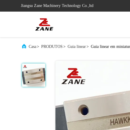
Jiangsu Zane Machinery Technology Co.,ltd
Casa
>
PRODUTOS
>
Guia linear
>
Guia linear em miniat