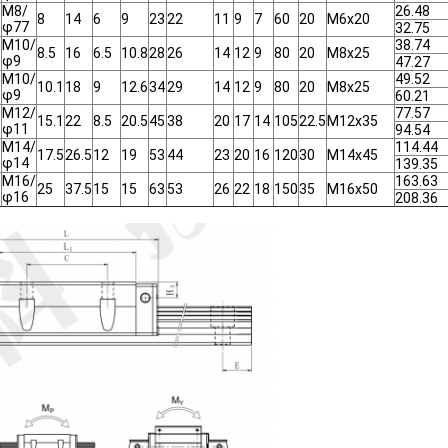
M8/
26.48
8
14
6
9
23
22
11
9
7
60
20
M6x20
φ77
32.75
M10/
38.74
8.5
16
6.5
10.8
28
26
14
12
9
80
20
M8x25
φ9
47.27
M10/
49.52
10.1
18
9
12.6
34
29
14
12
9
80
20
M8x25
φ9
60.21
M12/
77.57
9
15.1
22
8.5
20.5
45
38
20
17
14
105
22.5
M12x35
φ11
94.54
M14/
114.44
9
17.5
26.5
12
19
53
44
23
20
16
120
30
M14x45
φ14
139.35
M16/
163.63
9
25
37.5
15
15
63
53
26
22
18
150
35
M16x50
φ16
208.36