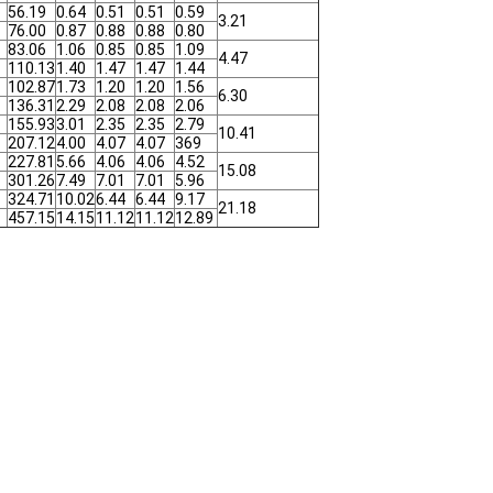
56.19
0.64
0.51
0.51
0.59
3.21
76.00
0.87
0.88
0.88
0.80
83.06
1.06
0.85
0.85
1.09
4.47
110.13
1.40
1.47
1.47
1.44
102.87
1.73
1.20
1.20
1.56
6.30
136.31
2.29
2.08
2.08
2.06
155.93
3.01
2.35
2.35
2.79
10.41
207.12
4.00
4.07
4.07
369
227.81
5.66
4.06
4.06
4.52
15.08
301.26
7.49
7.01
7.01
5.96
324.71
10.02
6.44
6.44
9.17
21.18
457.15
14.15
11.12
11.12
12.89