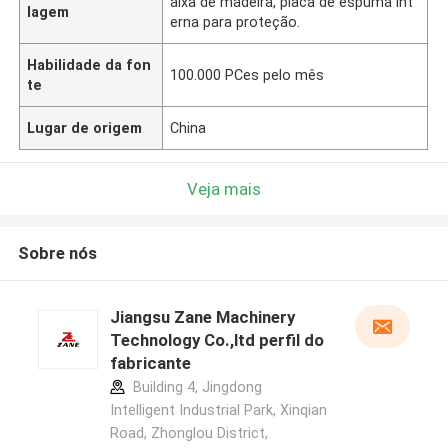
aixa de madeira, placa de espuma int
lagem
erna para proteção.
Habilidade da fon
100.000 PCes pelo mês
te
Lugar de origem
China
Veja mais
Sobre nós
Jiangsu Zane Machinery
Technology Co.,ltd perfil do
fabricante
Building 4, Jingdong
Intelligent Industrial Park, Xinqian
Road, Zhonglou District,