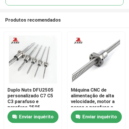
Produtos recomendados
Duplo Nuts DFU2505
Máquina CNC de
Casa
personalizado C7 C5
alimentação de alta
C3 parafuso e
velocidade, motor a
parafuso 2505
passo e parafuso e
Produtos
parafuso para CNC
porca de esferas
Enviar inquérito
Enviar inquérito
SFS3210
Quem Somos