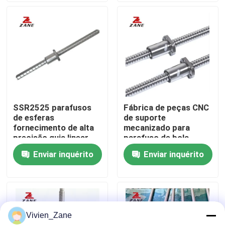
Fábrica
Controle de Qualidade
Fale Conosco
SSR2525 parafusos
Fábrica de peças CNC
de esferas
de suporte
notícias
fornecimento de alta
mecanizado para
precisão guia linear
parafuso de bola
trilho parafusos de
personalizado com
Enviar inquérito
Enviar inquérito
Todos os casos
esferas e parafusos
porca SFS1610
de bolas para máquina
de CNC
Pedir um orçamento
Vivien_Zane
Guia linear