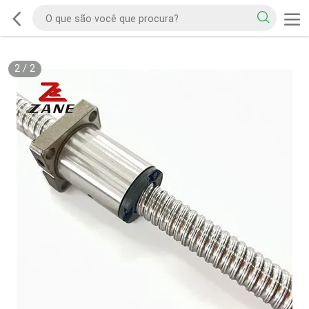
2
/
2