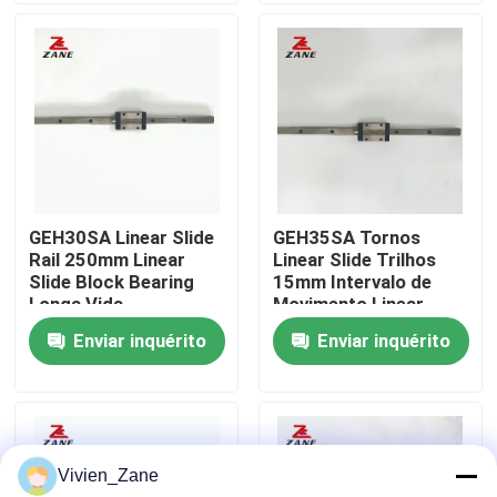
Fábrica
Controle de Qualidade
Fale Conosco
GEH30SA Linear Slide
GEH35SA Tornos
Rail 250mm Linear
Linear Slide Trilhos
notícias
Slide Block Bearing
15mm Intervalo de
Longa Vida
Movimento Linear
Operacional
Trilhos GEH35CA
Enviar inquérito
Enviar inquérito
Todos os casos
Pedir um orçamento
Vivien_Zane
Guia linear