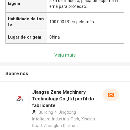
aixa de madeira, placa de espuma int
lagem
erna para proteção.
Habilidade da fon
100.000 PCes pelo mês
te
Lugar de origem
China
Veja mais
Sobre nós
Jiangsu Zane Machinery
Technology Co.,ltd perfil do
fabricante
Building 4, Jingdong
Intelligent Industrial Park, Xinqian
Road, Zhonglou District,