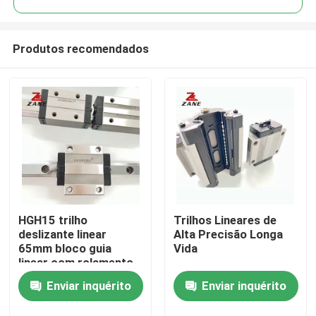
Produtos recomendados
HGH15 trilho
Trilhos Lineares de
Casa
deslizante linear
Alta Precisão Longa
65mm bloco guia
Vida
linear com rolamento
Produtos
de bloco
Enviar inquérito
Enviar inquérito
Quem Somos