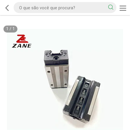
1
/
1