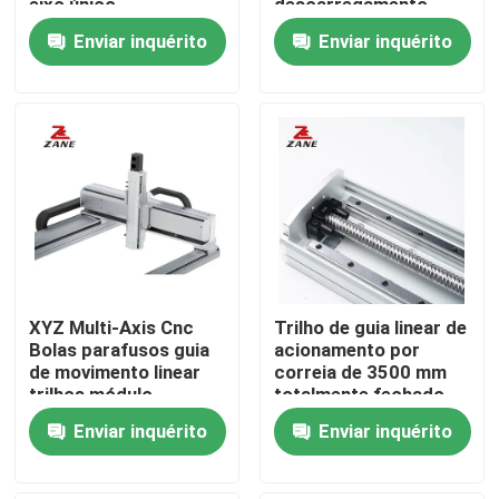
eixo único
descarregamento
automático CNC
Enviar inquérito
Enviar inquérito
Máquina de
Fábrica
ferramenta
Manipulador de braço
Controle de Qualidade
Fale Conosco
notícias
XYZ Multi-Axis Cnc
Trilho de guia linear de
Todos os casos
Bolas parafusos guia
acionamento por
de movimento linear
correia de 3500 mm
trilhos módulo
totalmente fechado
Pedir um orçamento
actuador Gantry
100 kg módulo linear
Enviar inquérito
Enviar inquérito
módulo linear
de fuso de esferas
Guia linear