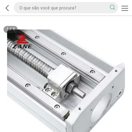
1
/
1