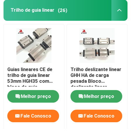
Trilho de guia linear
(26)
Cremalheira e pinhão de YYC
Apoio da ponta do parafuso da bola
Caixa de engrenagens de Nidec Shimpo
Guias lineares CE de
Trilho deslizante linear
Guia linear deslizante
trilho de guia linear
GHH HA de carga
53mm HGH35 com
pesada Bloco
bloco de guia
deslizante linear
Guia de movimento linear
ISO9001
Melhor preço
Melhor preço
Trilho linear da corrediça
Fale Conosco
Fale Conosco