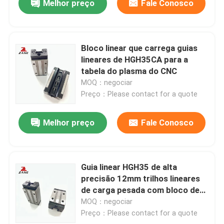
Melhor preço
Fale Conosco
Bloco linear que carrega guias
lineares de HGH35CA para a
tabela do plasma do CNC
MOQ：negociar
Preço：Please contact for a quote
Melhor preço
Fale Conosco
Guia linear HGH35 de alta
precisão 12mm trilhos lineares
de carga pesada com bloco de
guia
MOQ：negociar
Preço：Please contact for a quote