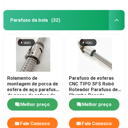
Parafuso da bola
(32)
Rolamento de
Parafuso de esferas
montagem de porca de
CNC TIPO SFS Robô
esfera de aço parafuso
Roteador Parafuso de
de porca de esfera de
Chumbo Pesado
4 mm
3000mm
Melhor preço
Melhor preço
Fale Conosco
Fale Conosco