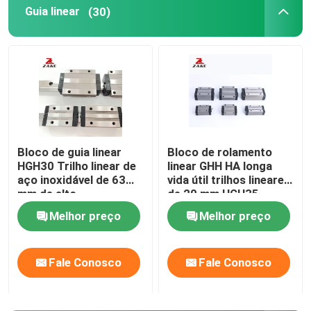
Guia linear
(30)
Trilho de guia linear
guideways lineares
Parafuso da bola
Bloco de guia linear
Bloco de rolamento
HGH30 Trilho linear de
linear GHH HA longa
Parafuso de esferas laminado
aço inoxidável de 63
vida útil trilhos lineares
mm de alto
de 20 mm HGH35
desempenho de
Módulo de guia linear
Melhor preço
Melhor preço
operação
Módulo de KK
Fale Conosco
Fale Conosco
Único atuador da linha central