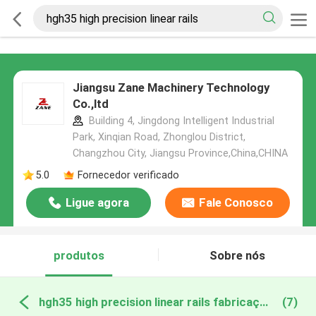
Jiangsu Zane Machinery Technology
Co.,ltd
Building 4, Jingdong Intelligent Industrial
Park, Xinqian Road, Zhonglou District,
Changzhou City, Jiangsu Province,China,CHINA
5.0
Fornecedor verificado
Ligue agora
Fale Conosco
produtos
Sobre nós
hgh35 high precision linear rails fabricação online
(7)