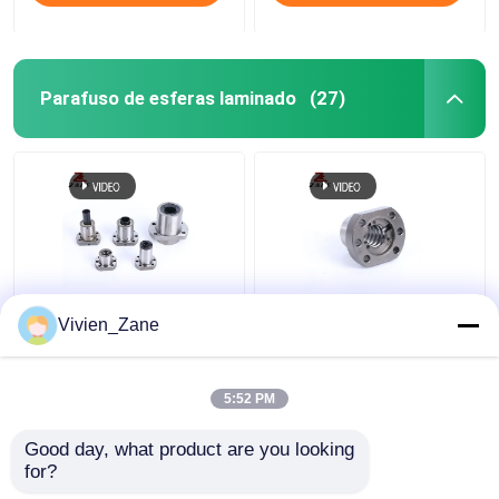
Parafuso de esferas laminado
(27)
Parafuso de esferas
UFD TIPO C7 Fuso de
Vivien_Zane
laminados tipo SF
esferas flangeado P2
miniatura 6000 mm
Parafusos de esferas
fuso de esferas
com rosca laminada
5:52 PM
roscado
Melhor preço
Melhor preço
Good day, what product are you looking 
for?