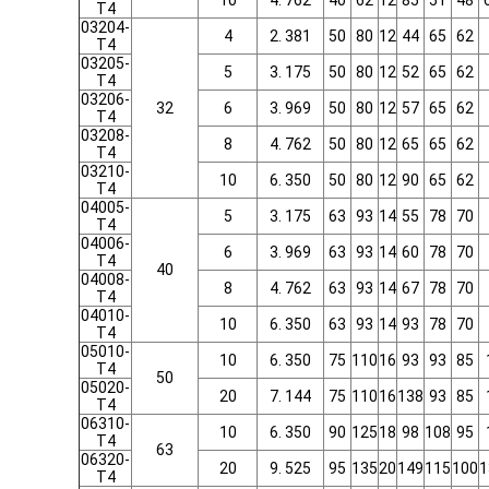
10
4. 762
40
62
12
85
51
48
T4
03204-
4
2. 381
50
80
12
44
65
62
T4
03205-
5
3. 175
50
80
12
52
65
62
T4
03206-
32
6
3. 969
50
80
12
57
65
62
T4
03208-
8
4. 762
50
80
12
65
65
62
T4
03210-
10
6. 350
50
80
12
90
65
62
T4
04005-
5
3. 175
63
93
14
55
78
70
T4
04006-
6
3. 969
63
93
14
60
78
70
T4
40
04008-
8
4. 762
63
93
14
67
78
70
T4
04010-
10
6. 350
63
93
14
93
78
70
T4
05010-
10
6. 350
75
110
16
93
93
85
T4
50
05020-
20
7. 144
75
110
16
138
93
85
T4
06310-
10
6. 350
90
125
18
98
108
95
T4
63
06320-
20
9. 525
95
135
20
149
115
100
1
T4