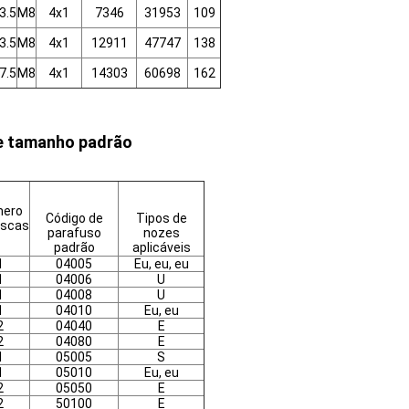
3.5
M8
4x1
7346
31953
109
3.5
M8
4x1
12911
47747
138
7.5
M8
4x1
14303
60698
162
e tamanho padrão
ero
Código de
Tipos de
oscas
parafuso
nozes
padrão
aplicáveis
1
04005
Eu, eu, eu
1
04006
U
1
04008
U
1
04010
Eu, eu
2
04040
E
2
04080
E
1
05005
S
1
05010
Eu, eu
2
05050
E
2
50100
E