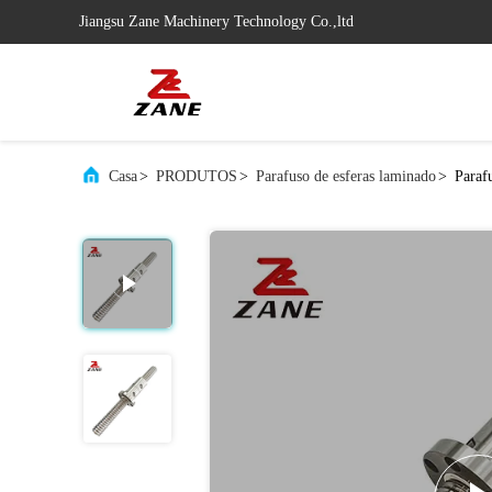
Jiangsu Zane Machinery Technology Co.,ltd
Casa
>
PRODUTOS
>
Parafuso de esferas laminado
>
Paraf