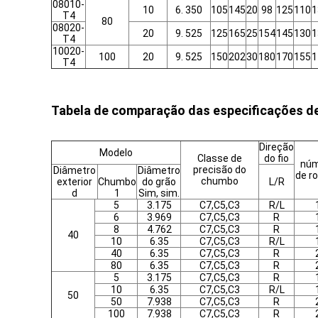
08010-
10
6. 350
105
145
20
98
125
110
1
T4
80
08020-
20
9. 525
125
165
25
154
145
130
1
T4
10020-
100
20
9. 525
150
202
30
180
170
155
1
T4
Tabela de comparação das especificações d
Direção
Modelo
Classe de
do fio
núm
precisão do
Diâmetro
Diâmetro
de r
chumbo
exterior
Chumbo
do grão
L/R
d
1
Sim, sim.
5
3.175
C7,C5,C3
R/L
6
3.969
C7,C5,C3
R
8
4.762
C7,C5,C3
R
40
10
6.35
C7,C5,C3
R/L
40
6.35
C7,C5,C3
R
80
6.35
C7,C5,C3
R
5
3.175
C7,C5,C3
R
10
6.35
C7,C5,C3
R/L
50
50
7.938
C7,C5,C3
R
100
7.938
C7,C5,C3
R