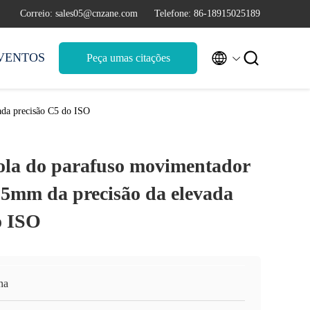
Correio: sales05@cnzane.com
Telefone: 86-18915025189


VENTOS
Peça umas citações
ada precisão C5 do ISO
ola do parafuso movimentador
5mm da precisão da elevada
o ISO
na