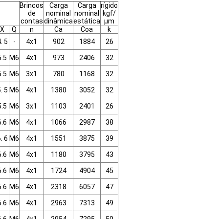
Brincos
Carga
Carga
rígido
de
nominal
nominal
kgf/
contas
dinâmica
estática
μm
X
Q
n
Ca
Coa
k
. 5
-
4x1
902
1884
26
5.5
M6
4x1
973
2406
32
5.5
M6
3x1
780
1168
32
. 5
M6
4x1
1380
3052
32
5.5
M6
3x1
1103
2401
26
6.6
M6
4x1
1066
2987
38
. 6
M6
4x1
1551
3875
39
6.6
M6
4x1
1180
3795
43
6.6
M6
4x1
1724
4904
45
6.6
M6
4x1
2318
6057
47
6.6
M6
4x1
2963
7313
49