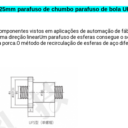
o 25mm parafuso de chumbo parafuso de bola U
omponentes vistos em aplicações de automação de fábr
 uma direção linearUm parafuso de esferas consegue o s
a porca.O método de recirculação de esferas de aço dif