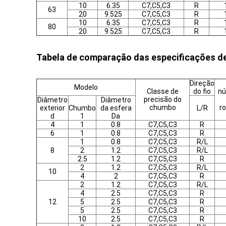
10
6.35
C7,C5,C3
R
63
20
9.525
C7,C5,C3
R
10
6.35
C7,C5,C3
R
80
20
9.525
C7,C5,C3
R
Tabela de comparação das especificações d
Direção
Modelo
Classe de
do fio
n
precisão do
Diâmetro
Diâmetro
chumbo
r
exterior
Chumbo
da esfera
L/R
d
1
Da
4
1
0.8
C7,C5,C3
R
6
1
0.8
C7,C5,C3
R
1
0.8
C7,C5,C3
R/L
8
2
1.2
C7,C5,C3
R/L
2.5
1.2
C7,C5,C3
R
2
1.2
C7,C5,C3
R/L
10
4
2
C7,C5,C3
R
2
1.2
C7,C5,C3
R/L
4
2.5
C7,C5,C3
R
12
5
2.5
C7,C5,C3
R
5
2.5
C7,C5,C3
R
10
2.5
C7,C5,C3
R