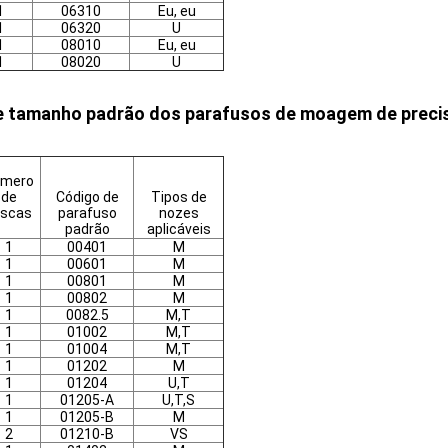
1
06310
Eu, eu
1
06320
U
1
08010
Eu, eu
1
08020
U
e tamanho padrão dos parafusos de moagem de preci
úmero
de
Código de
Tipos de
oscas
parafuso
nozes
padrão
aplicáveis
1
00401
M
1
00601
M
1
00801
M
1
00802
M
1
0082.5
M,T
1
01002
M,T
1
01004
M,T
1
01202
M
1
01204
U,T
1
01205-A
U,T,S
1
01205-B
M
2
01210-B
VS