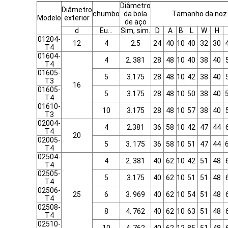
Diâmetro
Diâmetro
chumbo
da bola
Tamanho da noz
Modelo
exterior
de aço
d
Eu...
Sim, sim.
D
A
B
L
W
H
01204-
12
4
2.5
24
40
10
40
32
30
4
T4
01604-
4
2. 381
28
48
10
40
38
40
T4
01605-
5
3.175
28
48
10
42
38
40
T3
16
01605-
5
3.175
28
48
10
50
38
40
5
T4
01610-
10
3.175
28
48
10
57
38
40
T3
02004-
4
2.381
36
58
10
42
47
44
T4
20
02005-
5
3. 175
36
58
10
51
47
44
6
T4
02504-
4
2. 381
40
62
10
42
51
48
T4
02505-
5
3.175
40
62
10
51
51
48
T4
02506-
25
6
3. 969
40
62
10
54
51
48
T4
02508-
8
4. 762
40
62
10
63
51
48
T4
02510-