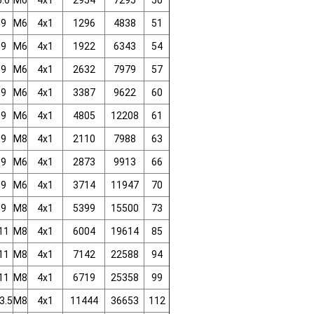
6.6
M6
4x1
2954
7295
50
9
M6
4x1
1296
4838
51
9
M6
4x1
1922
6343
54
9
M6
4x1
2632
7979
57
9
M6
4x1
3387
9622
60
9
M6
4x1
4805
12208
61
9
M8
4x1
2110
7988
63
9
M6
4x1
2873
9913
66
9
M6
4x1
3714
11947
70
9
M8
4x1
5399
15500
73
11
M8
4x1
6004
19614
85
11
M8
4x1
7142
22588
94
11
M8
4x1
6719
25358
99
3.5
M8
4x1
11444
36653
112