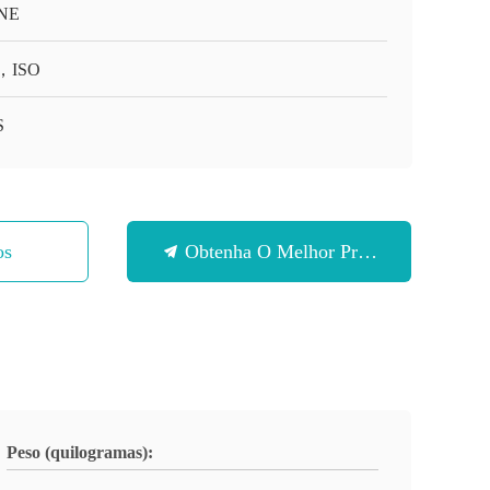
NE
，ISO
S
os
Obtenha O Melhor Preço
Peso (quilogramas):