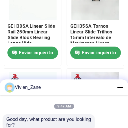
Fábrica
GEH30SA Linear Slide
GEH35SA Tornos
Rail 250mm Linear
Linear Slide Trilhos
Controle de Qualidade
Slide Block Bearing
15mm Intervalo de
Longa Vida
Movimento Linear
Operacional
Trilhos GEH35CA
Enviar inquérito
Enviar inquérito
Fale Conosco
notícias
Vivien_Zane
Todos os casos
Pedir um orçamento
9:47 AM
Good day, what product are you looking 
Guia linear
for?
CE GRH Bloco de trilho
HGH25 Bloco de