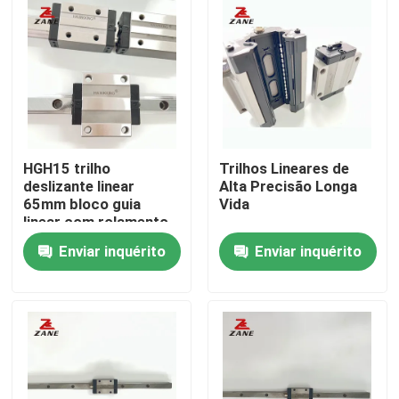
HGH15 trilho
Trilhos Lineares de
deslizante linear
Alta Precisão Longa
65mm bloco guia
Vida
linear com rolamento
de bloco
Enviar inquérito
Enviar inquérito
Casa
Produtos
Quem Somos