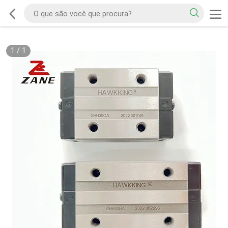
1
/
1