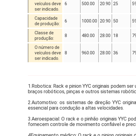
veículos deve
6
500.00
20.90
25
5
ser indicado.
Capacidade
6
1000.00
20.90
50
5
de produção:
Classe de
8
480.00
28.00
18
7
produção:
O número de
veículos deve
8
960.00
28.00
36
7
ser indicado.
1.Robotica: Rack e pinion YYC originais podem se
braços robóticos, pinças e outros sistemas robóti
2.Automotivo: os sistemas de direção YYC origi
essencial para condução a altas velocidades.
3.Aeroespacial: O rack e o pinhão originais YYC 
fornecem controle de movimento confiável e pre
4Equipamento médico: O rack e o pinion originai