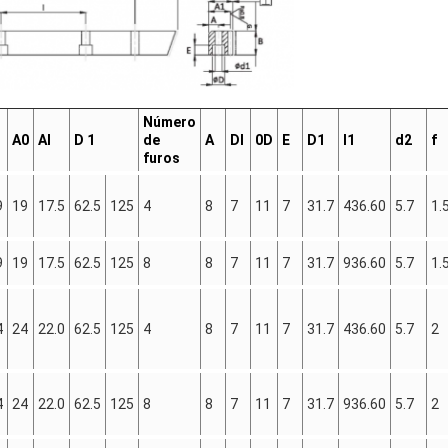
Número
A0
Al
D 1
de
A
Dl
0D
E
D1
I1
d2
f
furos
9
19
17.5
62.5
125
4
8
7
11
7
31.7
436.60
5.7
1.
9
19
17.5
62.5
125
8
8
7
11
7
31.7
936.60
5.7
1.
4
24
22.0
62.5
125
4
8
7
11
7
31.7
436.60
5.7
2
4
24
22.0
62.5
125
8
8
7
11
7
31.7
936.60
5.7
2