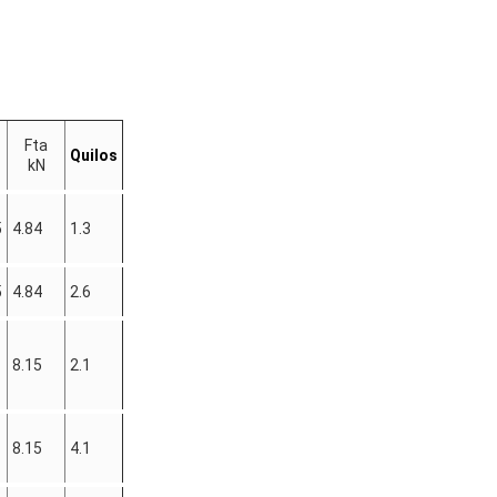
Fta
Quilos
kN
5
4.84
1.3
5
4.84
2.6
8.15
2.1
8.15
4.1