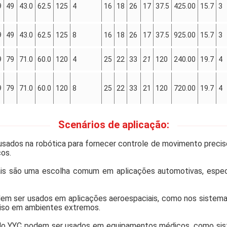
9
49
43.0
62.5
125
4
16
18
26
17
37.5
425.00
15.7
3
9
49
43.0
62.5
125
8
16
18
26
17
37.5
925.00
15.7
3
9
79
71.0
60.0
120
4
25
22
33
21
120
240.00
19.7
4
9
79
71.0
60.0
120
8
25
22
33
21
120
720.00
19.7
4
Scenários de aplicação:
r usados na robótica para fornecer controle de movimento preci
cos.
nais são uma escolha comum em aplicações automotivas, esp
podem ser usados em aplicações aeroespaciais, como nos sistema
ciso em ambientes extremos.
s do YYC podem ser usados em equipamentos médicos, como sis