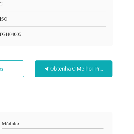
C
ISO
TGH04005
Obtenha O Melhor Preço
os
Módulo: