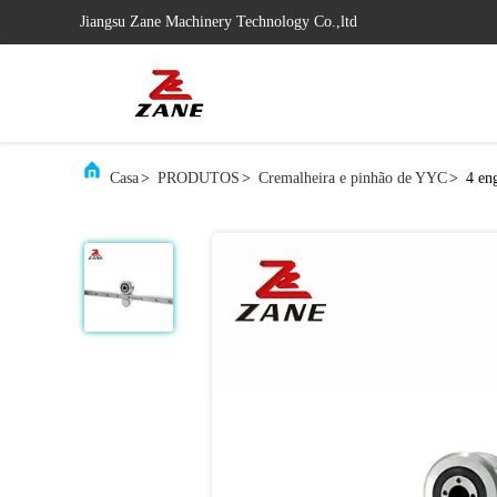
Jiangsu Zane Machinery Technology Co.,ltd
Casa
>
PRODUTOS
>
Cremalheira e pinhão de YYC
>
4 en