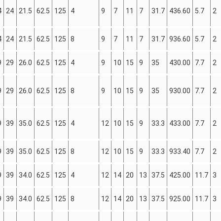
4
24
21.5
62.5
125
4
9
7
11
7
31.7
436.60
5.7
2
4
24
21.5
62.5
125
8
9
7
11
7
31.7
936.60
5.7
2
9
29
26.0
62.5
125
4
9
10
15
9
35
430.00
7.7
2
9
29
26.0
62.5
125
8
9
10
15
9
35
930.00
7.7
2
9
39
35.0
62.5
125
4
12
10
15
9
33.3
433.00
7.7
2
9
39
35.0
62.5
125
8
12
10
15
9
33.3
933.40
7.7
2
9
39
34.0
62.5
125
4
12
14
20
13
37.5
425.00
11.7
3
9
39
34.0
62.5
125
8
12
14
20
13
37.5
925.00
11.7
3