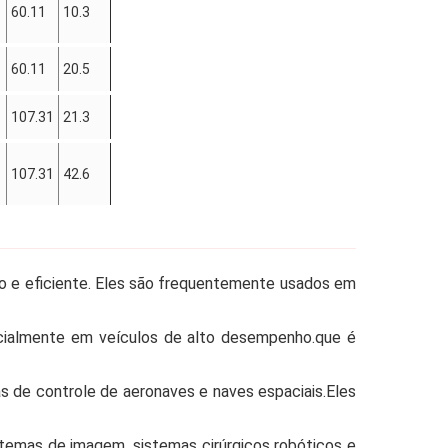
60.11
10.3
60.11
20.5
107.31
21.3
107.31
42.6
so e eficiente. Eles são frequentemente usados em
ecialmente em veículos de alto desempenho.que é
s de controle de aeronaves e naves espaciais.Eles
temas de imagem, sistemas cirúrgicos robóticos e