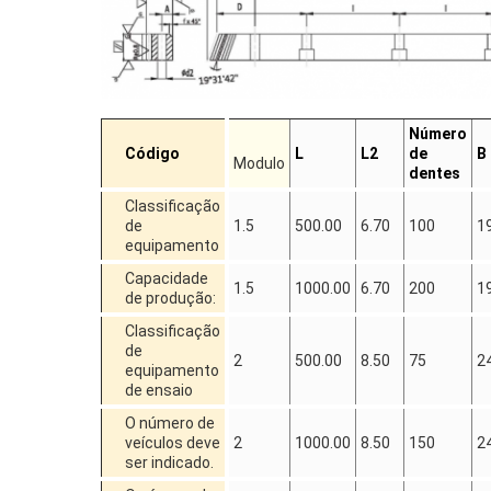
Número
Código
L
L2
de
B
Modulo
dentes
Classificação
de
1.5
500.00
6.70
100
1
equipamento
Capacidade
1.5
1000.00
6.70
200
1
de produção:
Classificação
de
2
500.00
8.50
75
2
equipamento
de ensaio
O número de
veículos deve
2
1000.00
8.50
150
2
ser indicado.