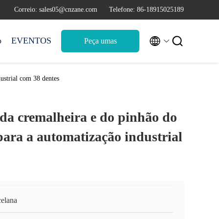
Correio: sales05@cnzane.com
Telefone: 86-18915025189


o
EVENTOS
Peça umas
citações
ustrial com 38 dentes
da cremalheira e do pinhão do
ra a automatização industrial
celana