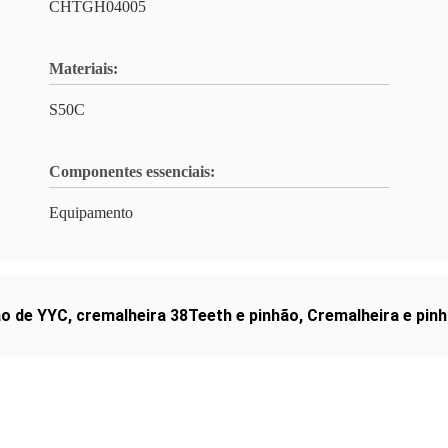
CHTGH04005
Materiais:
S50C
Componentes essenciais:
Equipamento
ão de YYC
,
cremalheira 38Teeth e pinhão
,
Cremalheira e pin