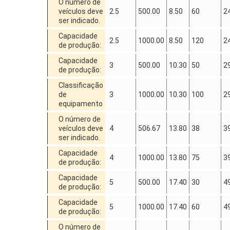
O número de
veículos deve
2.5
500.00
8.50
60
2
ser indicado.
Capacidade
2.5
1000.00
8.50
120
2
de produção:
Capacidade
3
500.00
10.30
50
2
de produção:
Classificação
de
3
1000.00
10.30
100
2
equipamento
O número de
veículos deve
4
506.67
13.80
38
3
ser indicado.
Capacidade
4
1000.00
13.80
75
3
de produção:
Capacidade
5
500.00
17.40
30
4
de produção:
Capacidade
5
1000.00
17.40
60
4
de produção:
O número de