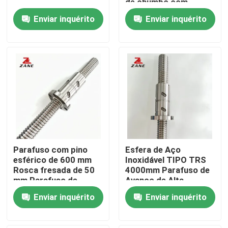
de chumbo com
pouco atrito
Enviar inquérito
Enviar inquérito
Fábrica
Controle de Qualidade
Fale Conosco
notícias
Parafuso com pino
Esfera de Aço
Todos os casos
esférico de 600 mm
Inoxidável TIPO TRS
Rosca fresada de 50
4000mm Parafuso de
mm Parafuso de
Avanço de Alta
Pedir um orçamento
chumbo para
Precisão
Enviar inquérito
Enviar inquérito
impressora 3D
Guia linear