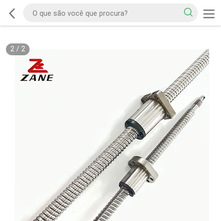
2
/
2