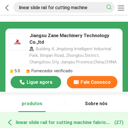
Jiangsu Zane Machinery Technology
Co.,ltd
Building 4, Jingdong Intelligent Industrial
Park, Xinqian Road, Zhonglou District,
Changzhou City, Jiangsu Province,China,CHINA
5.0
Fornecedor verificado
Ligue agora
Fale Conosco
produtos
Sobre nós
linear slide rail for cutting machine fabricação online
(27)