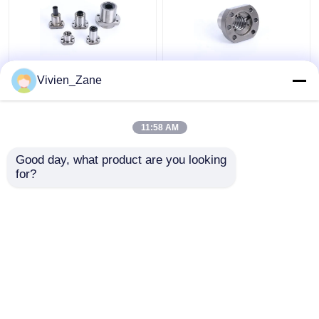
Parafuso de esferas
UFD TIPO C7 Fuso de
Vivien_Zane
laminados tipo SF
esferas flangeado P2
miniatura 6000 mm
Parafusos de esferas
fuso de esferas
com rosca laminada
11:58 AM
roscado
Melhor preço
Melhor preço
Good day, what product are you looking 
for?
Fale Conosco
Fale Conosco
Veja mais
Casa
Mapa do Site
Fale Conosco
Desktop Site
Mapa do site
Política de privacidade