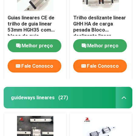
Guias lineares CE de
Trilho deslizante linear
trilho de guia linear
GHH HA de carga
53mm HGH35 com
pesada Bloco
bloco de guia
deslizante linear
ISO9001
Melhor preço
Melhor preço
Fale Conosco
Fale Conosco
guideways lineares
(27)