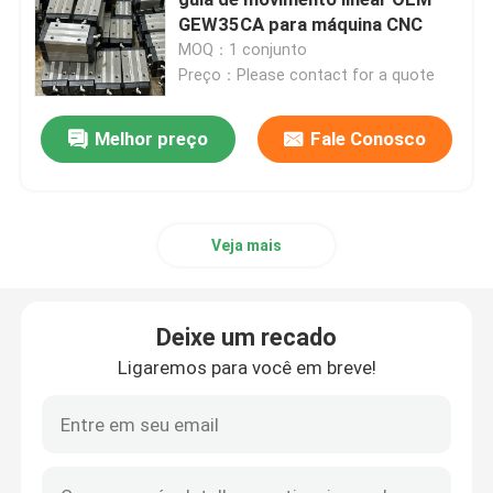
GEW35CA para máquina CNC
MOQ：1 conjunto
Trilho de guia linear
Preço：Please contact for a quote
guideways lineares
Melhor preço
Fale Conosco
Parafuso da bola
Veja mais
Parafuso de esferas laminado
Deixe um recado
Módulo de guia linear
Ligaremos para você em breve!
Módulo de KK
Único atuador da linha central