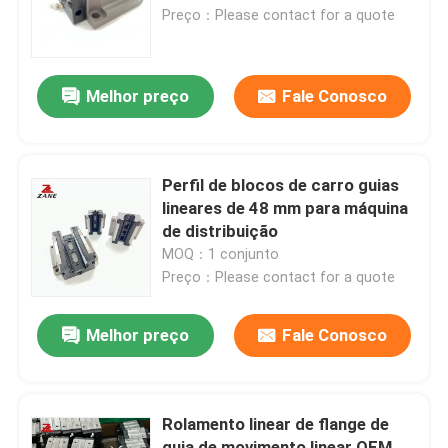
Preço：Please contact for a quote
Fábrica
Melhor preço
Fale Conosco
Controle de Qualidade
Fale Conosco
Perfil de blocos de carro guias
lineares de 48 mm para máquina
de distribuição
notícias
MOQ：1 conjunto
Preço：Please contact for a quote
Todos os casos
Melhor preço
Fale Conosco
Pedir um orçamento
Rolamento linear de flange de
Guia linear
guia de movimento linear OEM