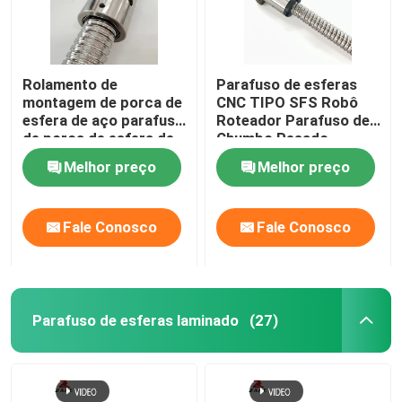
Rolamento de
Parafuso de esferas
montagem de porca de
CNC TIPO SFS Robô
esfera de aço parafuso
Roteador Parafuso de
de porca de esfera de
Chumbo Pesado
4 mm
3000mm
Melhor preço
Melhor preço
Fale Conosco
Fale Conosco
Parafuso de esferas laminado
(27)