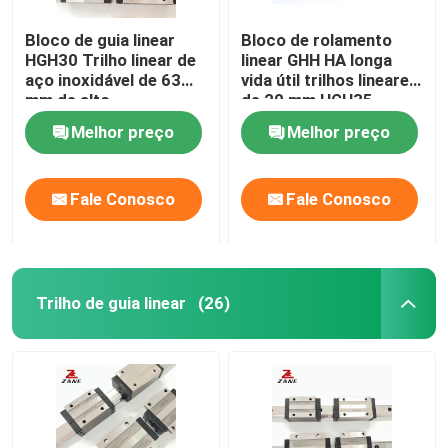
Bloco de guia linear
Bloco de rolamento
HGH30 Trilho linear de
linear GHH HA longa
aço inoxidável de 63
vida útil trilhos lineares
mm de alto
de 20 mm HGH35
desempenho de
Melhor preço
Melhor preço
operação
Fale Conosco
Fale Conosco
Trilho de guia linear
(26)