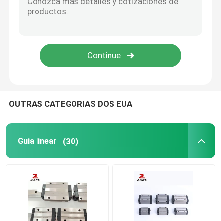
Cremalheira e pinhão de YYC
Apoio da ponta do parafuso da bola
Caixa de engrenagens de Nidec Shimpo
OUTRAS CATEGORIAS DOS EUA
Guia linear deslizante
Guia linear
(30)
Guia de movimento linear
Trilho linear da corrediça